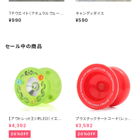
TPウエイト（ナチュラルウェーブ
キャンディダイス
フィニッシュ）
¥990
¥590
セール中の商品
【アウトレット】リオLED（イエロ
プラスチックチートコード（レッ
ー）
ド）
¥4,392
¥3,592
20%OFF
20%OFF