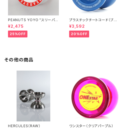
PEANUTS YOYO "スリーパ
プラスチックチートコード（ブル
ー"
ー）
¥2,475
¥3,592
25%OFF
20%OFF
その他の商品
HERCULES（RAW）
ワンスター（クリアパープル）