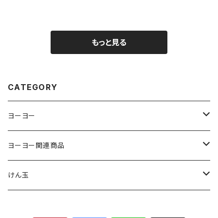
もっと見る
CATEGORY
ヨーヨー
ジャパンテクノロジー
ヨーヨー関連商品
サムシング
ストリング
けん玉
ヨーヨーリクリエーション
パッド
クロム