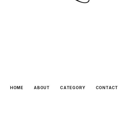
HOME
ABOUT
CATEGORY
CONTACT