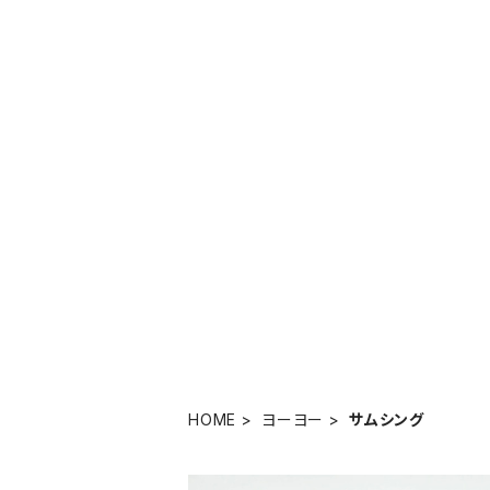
HOME
ヨーヨー
サムシング