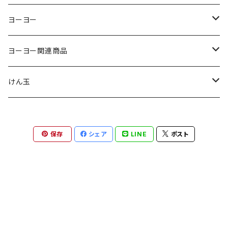
ヨーヨー
ジャパンテクノロジー
ヨーヨー関連商品
サムシング
ストリング
けん玉
ヨーヨーリクリエーション
パッド
クロム
保存
シェア
LINE
ポスト
ヨーヨーファクトリー
ベアリング
スイーツ
C3ヨーヨーデザイン
アクセル
テラ
ターニングポイント
スペーサー、シム
グレインセオリー