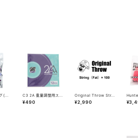
グ (細
C3 2A 重量調整用ステ
Original Throw Strin
Hunte
ッカーパック (12枚入り)
g（Fat）× 100
シグネ
¥490
¥2,990
¥3,
（ピンク