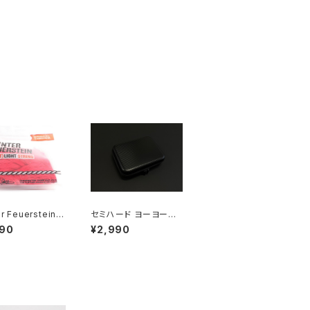
r Feuerstein
セミハード ヨーヨーケ
チャーストリング
ース / ロゴなし（ヨーヨ
490
¥2,990
） x 100
ー6個用）