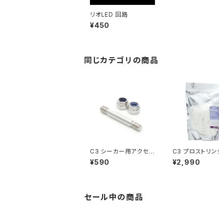
リオLED 回路
¥450
同じカテゴリの商品
C3 シーカー用アクセル
C3 プロストリン
ナットセット
め) x100
¥590
¥2,990
セール中の商品