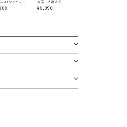
ニス（シャイニー
大空 - 5連大皿
ピンク）
800
¥9,350