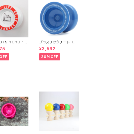
UTS YOYO "ス
プラスチックチートコー
ー"
ド（ブルー）
75
¥3,592
OFF
20%OFF