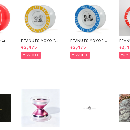
トコー
PEANUTS YOYO "犬
PEANUTS YOYO "ブ
PEAN
の散歩"
ランコ"
リーパ
¥2,475
¥2,475
¥2,4
25%OFF
25%OFF
25%