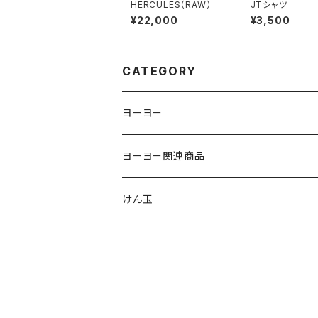
HERCULES（RAW）
JTシャツ
¥22,000
¥3,500
CATEGORY
ヨーヨー
ジャパンテクノロジー
ヨーヨー関連商品
サムシング
ストリング
けん玉
ヨーヨーリクリエーション
パッド
クロム
ヨーヨーファクトリー
ベアリング
スイーツ