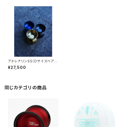
アドレナリンSS（Dサイズベアリ
ング）
¥27,500
同じカテゴリの商品