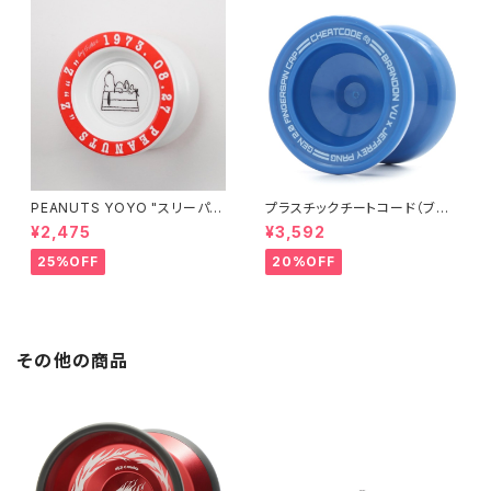
PEANUTS YOYO "スリーパ
プラスチックチートコード（ブル
ー"
ー）
¥2,475
¥3,592
25%OFF
20%OFF
その他の商品