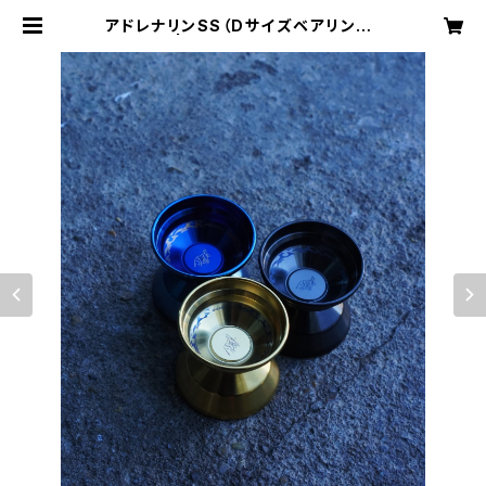
アドレナリンSS（Dサイズベアリング）
| yoyospaceas