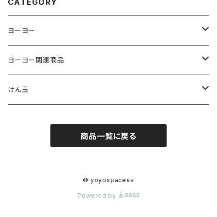
CATEGORY
ヨーヨー
ジャパンテクノロジー
ヨーヨー関連商品
サムシング
ストリング
けん玉
ヨーヨーリクリエーション
パッド
クロム
商品一覧に戻る
ヨーヨーファクトリー
ベアリング
スイーツ
C3ヨーヨーデザイン
アクセル
テラ
© yoyospaceas
Powered by
ターニングポイント
スペーサー、シム
グレインセオリー