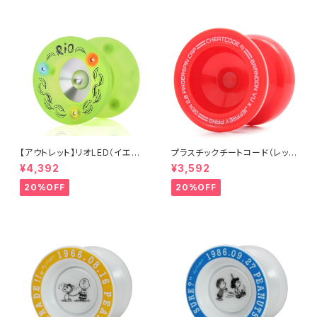
【アウトレット】リオLED（イエロ
プラスチックチートコード（レッ
ー）
ド）
¥4,392
¥3,592
20%OFF
20%OFF