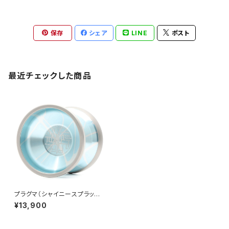
保存
シェア
LINE
ポスト
最近チェックした商品
プラグマ（シャイニースプラッシ
ュ）
¥13,900