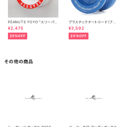
PEANUTS YOYO "スリーパ
プラスチックチートコード（ブル
ー"
ー）
¥2,475
¥3,592
25%OFF
20%OFF
その他の商品