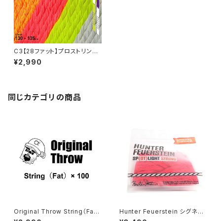
C3【28ファット】プロストリング
（イエロー） x 50
¥2,990
同じカテゴリの商品
Original Throw String（Fat）
Hunter Feuerstein シグネチ
× 100
ャーストリング（ピンク） x 100