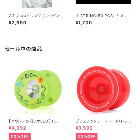
C3 プロストリング （ルーピン
J-STRING（50 PCS） / 1A ST
グ）/ ホワイト x 100
YLE（Yellow）
¥2,990
¥1,700
セール中の商品
【アウトレット】リオLED（イエロ
プラスチックチートコード（レッ
ー）
ド）
¥4,392
¥3,592
20%OFF
20%OFF