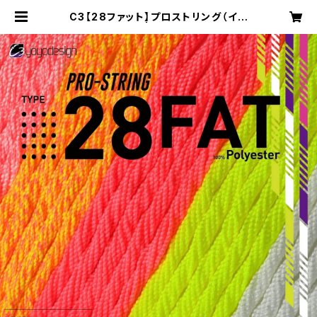
C3【28ファット】プロストリング（イエ
ロー） x 50 | yoyospaceas