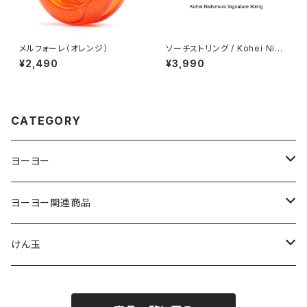
メルフォーレ（オレンジ）
ソーチストリング / Kohei Nish
imura シグネチャーストリング
¥2,490
¥3,990
× 100
CATEGORY
ヨーヨー
ジャパンテクノロジー
ヨーヨー関連商品
サムシング
ストリング
けん玉
ヨーヨーリクリエーション
パッド
クロム