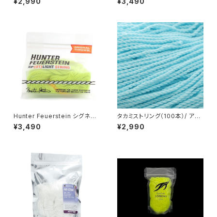
¥2,990
¥3,490
Hunter Feuerstein シグネチ
タカミストリング（100本）/ アイ
ャーストリング（イエロー） x 10
スブルー
¥3,490
¥2,990
0