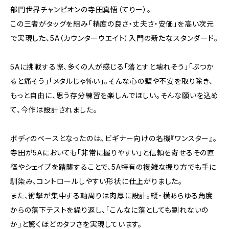
部門世界チャンピオンの寺田真悟（てりー）。
この三者がタッグを組み「精度の良さ・丈夫さ・安価」を高い次元
で実現した、5A（カウンターウエイト）入門の新たなスタンダード。
5Aに挑戦する際、多くの人が感じる「落とすと壊れそう」「ぶつか
ると痛そう」「メタルじゃ怖い」。そんな心の壁や不安を取り除き、
もっと自由に、思う存分練習を楽しんでほしい。そんな願いを込め
て、今作は設計されました。
ボディのベースとなったのは、ビギナー向けの名機『ワンスター』。
寺田が5Aにおいても「非常に握りやすい」と信頼を寄せるその直
径やシェイプを踏襲することで、5A特有の複雑な握り方でも手に
馴染み、コントロールしやすい形状に仕上がりました。
また、衝撃が集中する軸周りは肉厚に設計。縦・横あらゆる角度
からの落下テストを繰り返し、「こんなに落としても割れないの
か」と驚くほどのタフさを実現しています。