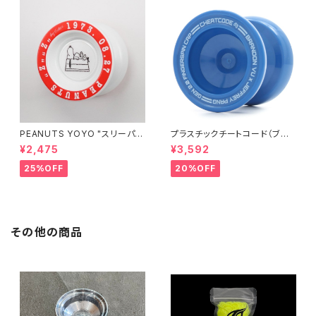
PEANUTS YOYO "スリーパ
プラスチックチートコード（ブル
ー"
ー）
¥2,475
¥3,592
25%OFF
20%OFF
その他の商品