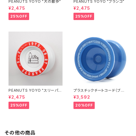
PEANUTS YOYO "犬の散歩"
PEANUTS YOYO "ブランコ"
¥2,475
¥2,475
25%OFF
25%OFF
PEANUTS YOYO "スリーパ
プラスチックチートコード（ブル
ー"
ー）
¥2,475
¥3,592
25%OFF
20%OFF
その他の商品