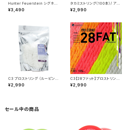
Hunter Feuerstein シグネチ
タカミストリング（100本）/ アイ
ャーストリング（イエロー） x 10
スブルー
¥3,490
¥2,990
0
C3 プロストリング （ルーピン
C3【28ファット】プロストリング
グ）/ ホワイト x 100
（イエロー） x 50
¥2,990
¥2,990
セール中の商品