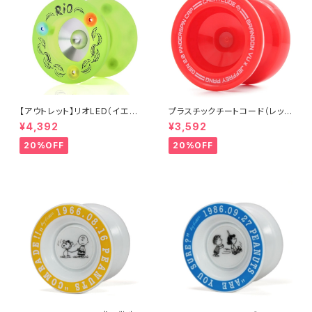
【アウトレット】リオLED（イエロ
プラスチックチートコード（レッ
ー）
ド）
¥4,392
¥3,592
20%OFF
20%OFF