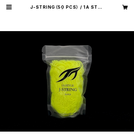
J-STRING（50 PCS） / 1A STYL
E（Yellow） | yoyospaceas