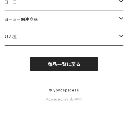
ヨーヨー
ジャパンテクノロジー
ヨーヨー関連商品
サムシング
ストリング
けん玉
ヨーヨーリクリエーション
パッド
クロム
商品一覧に戻る
ヨーヨーファクトリー
ベアリング
スイーツ
C3ヨーヨーデザイン
アクセル
テラ
© yoyospaceas
Powered by
ターニングポイント
スペーサー、シム
グレインセオリー
ジャパンルーピングソリューションズ
オイル
ケンダマUSA