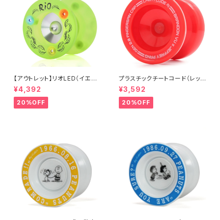
【アウトレット】リオLED（イエロ
プラスチックチートコード（レッ
ー）
ド）
¥4,392
¥3,592
20%OFF
20%OFF