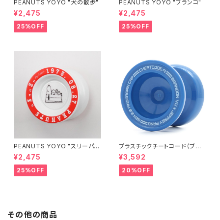
PEANUTS YOYO "犬の散歩"
PEANUTS YOYO "ブランコ"
¥2,475
¥2,475
25%OFF
25%OFF
PEANUTS YOYO "スリーパ
プラスチックチートコード（ブル
ー"
ー）
¥2,475
¥3,592
25%OFF
20%OFF
その他の商品