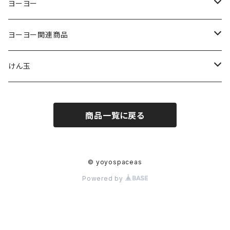
ヨーヨー
ジャパンテクノロジー
ヨーヨー関連商品
サムシング
ストリング
けん玉
ヨーヨーリクリエーション
パッド
クロム
商品一覧に戻る
ヨーヨーファクトリー
ベアリング
スイーツ
C3ヨーヨーデザイン
アクセル
テラ
© yoyospaceas
Powered by
ターニングポイント
スペーサー、シム
グレインセオリー
ジャパンルーピングソリューションズ
オイル
ケンダマUSA