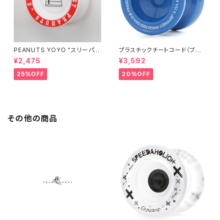
PEANUTS YOYO "スリーパ
プラスチックチートコード（ブル
ー"
ー）
¥2,475
¥3,592
25%OFF
20%OFF
その他の商品