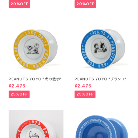
20%OFF
20%OFF
PEANUTS YOYO "犬の散歩"
PEANUTS YOYO "ブランコ"
¥2,475
¥2,475
25%OFF
25%OFF