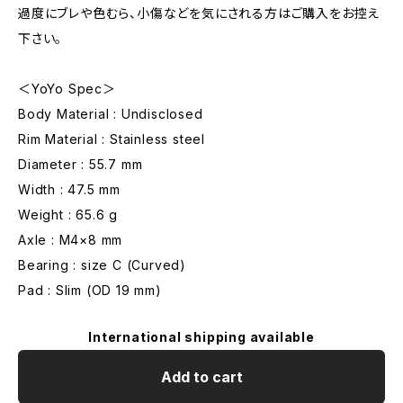
過度にブレや色むら、小傷などを気にされる方はご購入をお控え
下さい。
＜YoYo Spec＞
Body Material : Undisclosed
Rim Material : Stainless steel
Diameter : 55.7 mm
Width : 47.5 mm
Weight : 65.6 g
Axle : M4×8 mm
Bearing : size C (Curved)
Pad : Slim (OD 19 mm)
International shipping available
Add to cart