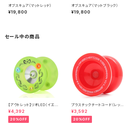
オブスキュア（マットレッド）
オブスキュア（マットブラック）
¥19,800
¥19,800
セール中の商品
【アウトレット】リオLED（イエロ
プラスチックチートコード（レッ
ー）
ド）
¥4,392
¥3,592
20%OFF
20%OFF