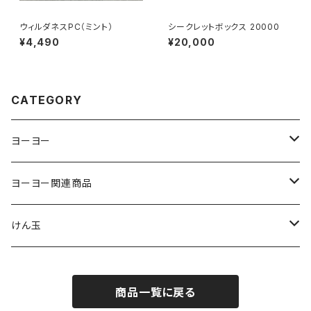
ウィルダネスPC（ミント）
シークレットボックス 20000
¥4,490
¥20,000
CATEGORY
ヨーヨー
ジャパンテクノロジー
ヨーヨー関連商品
サムシング
ストリング
けん玉
ヨーヨーリクリエーション
パッド
クロム
商品一覧に戻る
ヨーヨーファクトリー
ベアリング
スイーツ