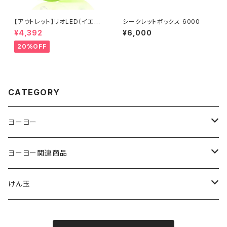
【アウトレット】リオLED（イエロ
シークレットボックス 6000
ー）
¥4,392
¥6,000
20%OFF
CATEGORY
ヨーヨー
ジャパンテクノロジー
ヨーヨー関連商品
サムシング
ストリング
けん玉
ヨーヨーリクリエーション
パッド
クロム