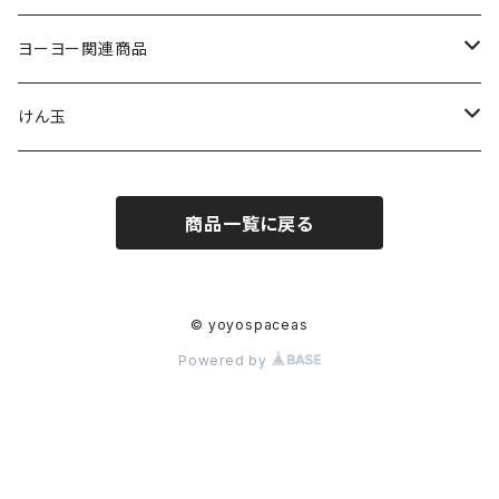
ジャパンテクノロジー
ヨーヨー関連商品
サムシング
ストリング
けん玉
ヨーヨーリクリエーション
パッド
クロム
商品一覧に戻る
ヨーヨーファクトリー
ベアリング
スイーツ
C3ヨーヨーデザイン
アクセル
テラ
© yoyospaceas
Powered by
ターニングポイント
スペーサー、シム
グレインセオリー
ジャパンルーピングソリューションズ
オイル
ケンダマUSA