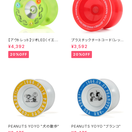
【アウトレット】リオLED（イエロ
プラスチックチートコード（レッ
ー）
ド）
¥4,392
¥3,592
20%OFF
20%OFF
PEANUTS YOYO "犬の散歩"
PEANUTS YOYO "ブランコ"