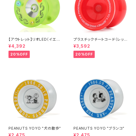
【アウトレット】リオLED（イエロ
プラスチックチートコード（レッ
ー）
ド）
¥4,392
¥3,592
20%OFF
20%OFF
PEANUTS YOYO "犬の散歩"
PEANUTS YOYO "ブランコ"
¥2,475
¥2,475