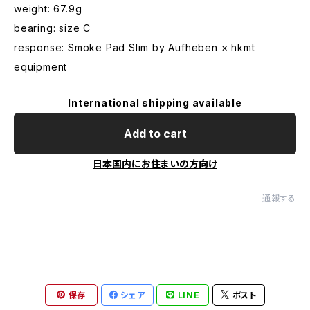
weight: 67.9g
bearing: size C
response: Smoke Pad Slim by Aufheben × hkmt
equipment
International shipping available
Add to cart
日本国内にお住まいの方向け
通報する
保存
シェア
LINE
ポスト