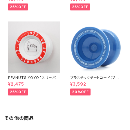
25%OFF
25%OFF
PEANUTS YOYO "スリーパ
プラスチックチートコード（ブル
ー"
ー）
¥2,475
¥3,592
25%OFF
20%OFF
その他の商品