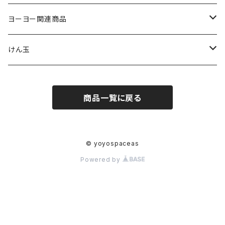
ジャパンテクノロジー
ヨーヨー関連商品
サムシング
ストリング
けん玉
ヨーヨーリクリエーション
パッド
クロム
商品一覧に戻る
ヨーヨーファクトリー
ベアリング
スイーツ
C3ヨーヨーデザイン
アクセル
テラ
© yoyospaceas
Powered by
ターニングポイント
スペーサー、シム
グレインセオリー
ジャパンルーピングソリューションズ
オイル
ケンダマUSA