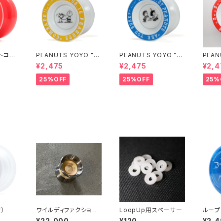
トコー
PEANUTS YOYO "犬
PEANUTS YOYO "ブ
PEAN
の散歩"
ランコ"
リーパ
¥2,475
¥2,475
¥2,4
25%OFF
25%OFF
25%
）
ワイルディファクション
LoopUp用スペーサー
ループ
（ゴールド）
ブル）
¥22,000
¥120
¥2,