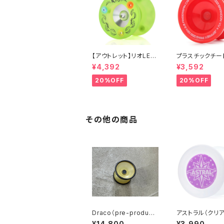
【アウトレット】リオLED
プラスチックチー
（イエロー）
ド（レッド）
¥4,392
¥3,592
20%OFF
20%OFF
その他の商品
Draco（pre-producti
アストラル（クリア
on）
¥14,800
¥3,990