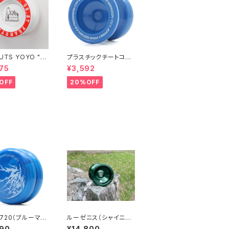
UTS YOYO "ス
プラスチックチートコー
ー"
ド（ブルー）
75
¥3,592
OFF
20%OFF
720（ブルーマー
ルーゼニス（シャイニー
ディープグリーン）
490
¥14,800